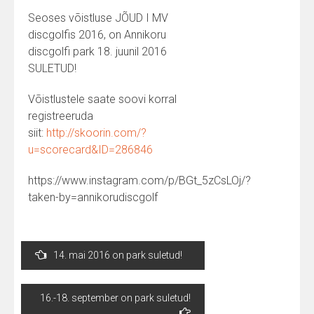
Seoses võistluse JÕUD I MV
discgolfis 2016, on Annikoru
discgolfi park 18. juunil 2016
SULETUD!
Võistlustele saate soovi korral
registreeruda
siit:
http://skoorin.com/?
u=scorecard&ID=286846
https://www.instagram.com/p/BGt_5zCsLOj/?
taken-by=annikorudiscgolf
Post
14. mai 2016 on park suletud!
navigation
16.-18. september on park suletud!