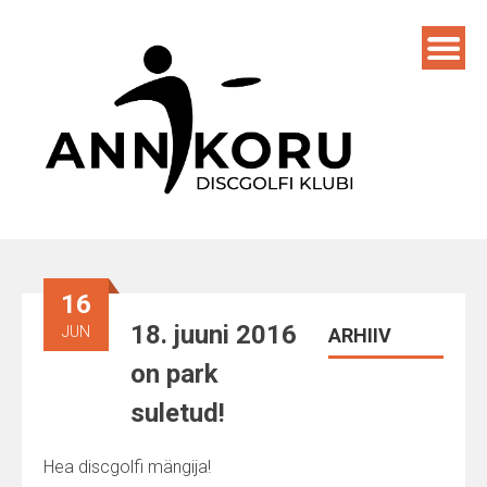
Skip
to
content
16
18. juuni 2016
JUN
ARHIIV
on park
suletud!
Hea discgolfi mängija!