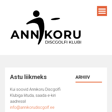
Skip
to
content
Astu liikmeks
ARHIIV
Kui soovid Annikoru Discgolfi
Klubiga liituda, saada e-kiri
aadressil
info@annikorudiscgolf.ee