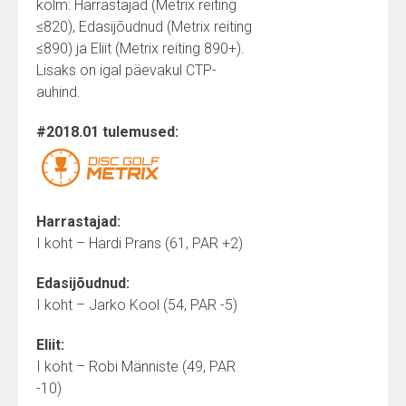
kolm: Harrastajad (Metrix reiting
≤820), Edasijõudnud (Metrix reiting
≤890) ja Eliit (Metrix reiting 890+).
Lisaks on igal päevakul CTP-
auhind.
#2018.01 tulemused:
Harrastajad:
I koht – Hardi Prans (61, PAR +2)
Edasijõudnud:
I koht – Jarko Kool (54, PAR -5)
Eliit:
I koht – Robi Männiste (49, PAR
-10)