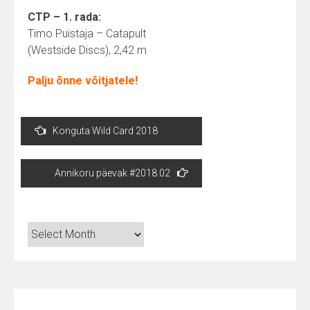
CTP – 1. rada:
Timo Puistaja – Catapult
(Westside Discs), 2,42 m
Palju õnne võitjatele!
Post
Konguta Wild Card 2018
navigation
Annikoru päevak #2018.02
Arhiiv