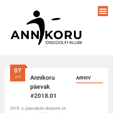
Skip
to
content
07
Annikoru
JUN
ARHIIV
päevak
#2018.01
2018. a. päevakute divisjone on