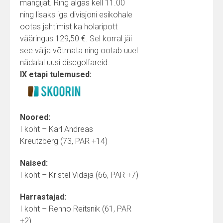
mängijat. Ring algas kell 11.00
ning lisaks iga divisjoni esikohale
ootas jahtimist ka holaripott
vääringus 129,50 €. Sel korral jäi
see välja võtmata ning ootab uuel
nädalal uusi discgolfareid.
IX etapi tulemused:
Noored:
I koht – Karl Andreas
Kreutzberg (73, PAR +14)
Naised:
I koht – Kristel Vidaja (66, PAR +7)
Harrastajad:
I koht – Renno Reitsnik (61, PAR
+2)