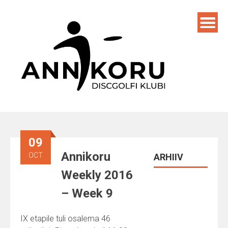
Skip
to
content
09
Annikoru
OCT
ARHIIV
Weekly 2016
– Week 9
IX etapile tuli osalema 46