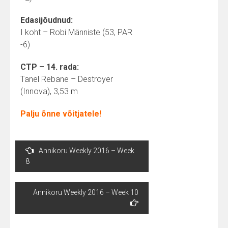
Edasijõudnud:
I koht – Robi Männiste (53, PAR
-6)
CTP – 14. rada:
Tanel Rebane – Destroyer
(Innova), 3,53 m
Palju õnne võitjatele!
Post
Annikoru Weekly 2016 – Week
navigation
8
Annikoru Weekly 2016 – Week 10