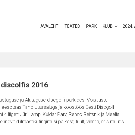
AVALEHT
TEATED
PARK
KLUBI
2024.
 discolfis 2016
Mäetaguse ja Alutaguse discgolfi parkides. Võistluste
bi eesotsas Timo Juursaluga ja koostöös Eesti Discgolfi
bi 4 liiget: Jüri Lamp, Kuldar Parv, Renno Reitsnik ja Meelis
erinevaid ilmastikutingimusi päikest, tuult, vihma, mis muutis