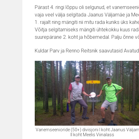
Pärast 4. ringi lõppu oli selgunud, et vanemseenio
vaja veel välja selgitada Jaanus Väljamäe ja Me
1. rajalt ning mängiti nii mitu rada kuniks üks kahe
Võitja selgitamiseks mängiti ühtekokku kuus rada
suurepärane 2. koht ja hõbemedal. Palju õnne või
Kuldar Parv ja Renno Reitsnik saavutasid Avatud d
Vanemseenioride (50+) divisjoni I koht Jaanus Väljam
II koht Meelis Viinalass