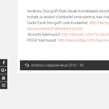
Annikoru Discgolfi Klubi tänab korraldajaid eesots
kohale ja andsid võistlustel oma parima, kas m
Uudis Eesti Discgolfi Liidu kodulehel:
http://discg
sponsoreeritud-latitude64-poolt/
Skoorini tulemused:
http://skoorin.com/?u=sc
PDGA tulemused:
http://www.pdga.com/tour/e
Post
Annikoru neljapäevakud 2016 – XII
navigation