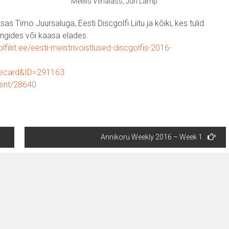
Meelis Viinalass, Jüri Lamp
as Timo Juursaluga, Eesti Discgolfi Liitu ja kõiki, kes tulid
ängides või kaasa elades.
olfiliit.ee/eesti-meistrivoistlused-discgolfis-2016-
orecard&ID=291163
vent/28640
Annikoru Weekly 2016 – Week 1