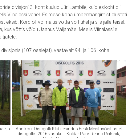
ride divisjoni 3. koht kuulub Jüri Lambile, kuid esikoht oli
elis Viinalassi vahel. Esimese koha ümbermängimist alustati
st eksib. Kord oli võimalus võtta võit ühel ja siis jälle teisel.
, kus võttis võidu Jaanus Väljamäe. Meelis Viinalassile
tjatele!
ivisjonis (107 osalejat), vastavalt 94. ja 106. koha.
äe ja
Annikoru Discgolfi Klubi esindus Eesti Meistrivõistlustel
discgolfis 2016 vasakult: Kuldar Parv, Renno Reitsnik,