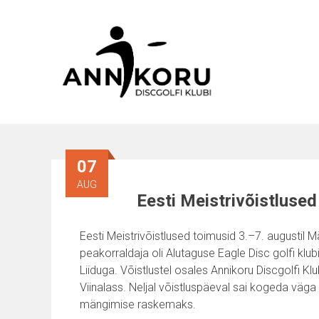
Skip
to
content
07
AUG
Eesti Meistrivõistlused
Eesti Meistrivõistlused toimusid 3.–7. augustil 
peakorraldaja oli Alutaguse Eagle Disc golfi klu
Liiduga. Võistlustel osales Annikoru Discgolfi Klu
Viinalass. Neljal võistluspäeval sai kogeda väga 
mängimise raskemaks.