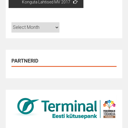
Konguta Lahtised MV 2017
Arhiiv
PARTNERID