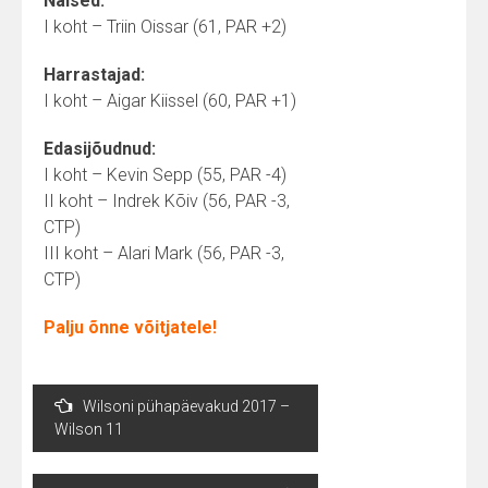
Naised:
I koht – Triin Oissar (61, PAR +2)
Harrastajad:
I koht – Aigar Kiissel (60, PAR +1)
Edasijõudnud:
I koht – Kevin Sepp (55, PAR -4)
II koht – Indrek Kõiv (56, PAR -3,
CTP)
III koht – Alari Mark (56, PAR -3,
CTP)
Palju õnne võitjatele!
Post
Wilsoni pühapäevakud 2017 –
navigation
Wilson 11