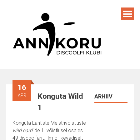
Skip
to
content
16
Konguta Wild
APR
ARHIIV
1
Konguta Lahtiste Meistrivõistluste
wild card
‘ide 1. võistlusel osales
49 discgolfarit. Ilm oli kevadiselt