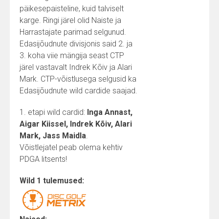
päikesepaisteline, kuid talviselt
karge. Ringi järel olid Naiste ja
Harrastajate parimad selgunud.
Edasijõudnute divisjonis said 2. ja
3. koha viie mängija seast CTP
järel vastavalt Indrek Kõiv ja Alari
Mark. CTP-võistlusega selgusid ka
Edasijõudnute wild cardide saajad.
1. etapi wild cardid:
Inga Annast,
Aigar Kiissel, Indrek Kõiv, Alari
Mark, Jass Maidla
.
Võistlejatel peab olema kehtiv
PDGA litsents!
Wild 1 tulemused: