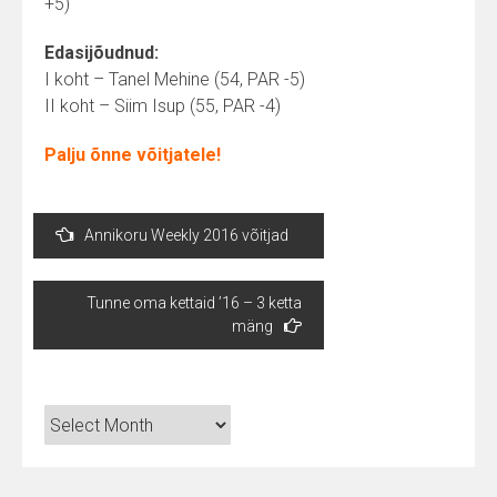
+5)
Edasijõudnud:
I koht – Tanel Mehine (54, PAR -5)
II koht – Siim Isup (55, PAR -4)
Palju õnne võitjatele!
Post
Annikoru Weekly 2016 võitjad
navigation
Tunne oma kettaid ’16 – 3 ketta
mäng
Arhiiv