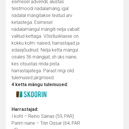
esimesel advendil, alustas
teistmoodi nädalamäng, igal
nädalal mängitakse teatud arv
ketastega. Esimesel
nädalamängul mängiti nelja vabalt
valitud kettaga. Võistlusklasse on
kokku kolm: naised, harrastajad ja
edasijõudnud. Nelja ketta mängul
osales 36 mängijat, sh üks naine,
kes otsustas rinda pista
harrastajatega. Pärast ringi olid
tulemused järgmised.
4 ketta mängu tulemused:
Harrastajad:
I koht – Reino Säinas (59, PAR)
Parim naine – Triin Oissar (64, PAR