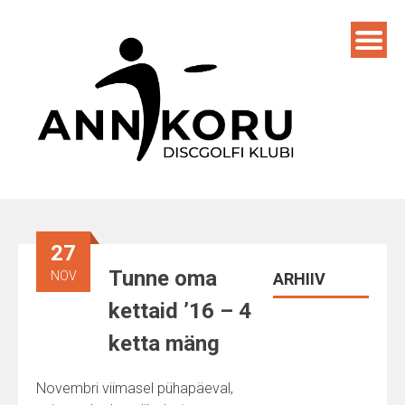
Skip
to
content
27
Tunne oma
NOV
ARHIIV
kettaid ’16 – 4
ketta mäng
Novembri viimasel pühapäeval,