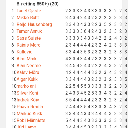
B-reiting 850+) (20)
1
Tanel Ojaste
2
3
3
3
3
4
3
3
3
3
3
3
2
2
3
2
Mikko Buht
3
4
3
4
2
4
3
2
3
2
2
3
3
3
3
3
Reijo Hausenberg
3
3
4
3
4
3
3
2
2
3
5
2
3
3
2
3
Tamor Annuk
3
3
3
3
3
6
4
2
4
3
2
3
3
2
3
3
Sass Suiste
3
3
3
3
3
4
3
3
4
2
2
2
4
3
2
6
Rainis Moro
2
3
4
4
4
4
4
2
3
2
4
2
3
3
3
6
Kullovic
3
3
4
4
3
5
3
2
3
2
3
2
3
3
3
8
Alari Mark
4
3
3
4
3
4
4
2
3
2
3
3
3
2
4
8
Alan Neeme
3
4
5
4
3
4
3
2
2
2
4
3
3
2
4
10
Kalev Mõru
4
2
4
4
4
4
4
3
3
2
3
4
3
2
4
10
Aigar Kukk
3
3
4
4
4
4
3
2
3
2
3
2
3
3
5
10
marko ani
2
2
5
4
5
5
3
3
3
3
3
2
2
3
3
13
Silver Koni
2
4
3
3
4
5
2
5
3
3
4
3
2
2
4
13
Indrek Kõiv
3
5
4
4
4
4
4
2
3
2
3
2
3
2
4
15
Paavo Reidla
2
4
4
4
3
5
4
3
3
3
3
4
3
2
3
15
Markus Kukk
3
3
4
3
4
3
3
3
4
4
4
3
3
3
3
15
Robi Männiste
5
4
4
4
3
4
3
3
3
3
3
3
3
3
4
18
Jüri Lamp
3
4
4
4
4
5
3
2
3
3
3
3
4
3
4