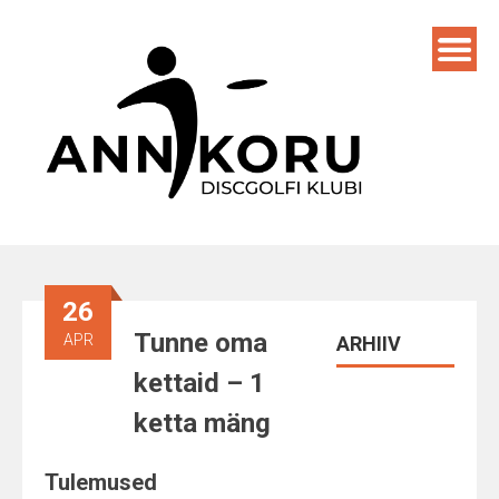
Skip
to
content
26
Tunne oma
APR
ARHIIV
kettaid – 1
ketta mäng
Tulemused