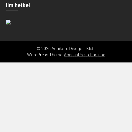
Ilm hetkel
© 2026 Annikoru Discgolfi Klubi
WordPress Theme:
AccessPress Parallax