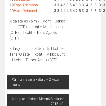
19
Ergo Adamson
3
3
4
6
3
5
4
3
3
3
4
3
3
3
3
20
Harri Reimand
3
3
4
4
4
5
4
2
5
3
3
5
3
3
3
Algajate esikolmik: I koht – Jakko
Isup (CTP), II koht – Martin Loim
(CTP), III koht – Tõnis Ajaots
(CTP)
​Edasijõudnute esikolmik: I koht –
Tanel Ojaste, II koht – Mikko Buht,
III koht – Tamor Annuk (CTP)
Post
Tunne oma kettaid – 2 ketta
navigation
mäng
Konguta Lahtised Meistrivõistlused
2015