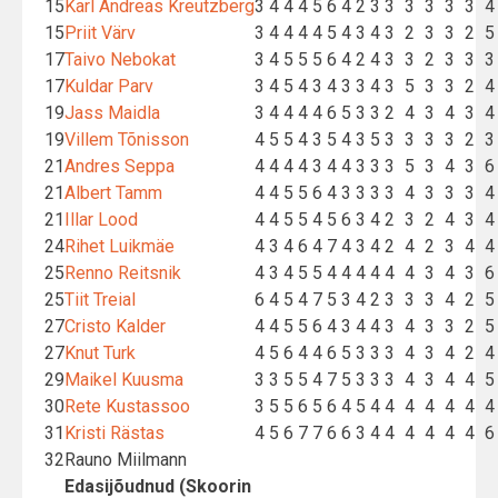
15
Karl Andreas Kreutzberg
3
4
4
4
5
6
4
2
3
3
3
3
3
3
4
15
Priit Värv
3
4
4
4
4
5
4
3
4
3
2
3
3
2
5
17
Taivo Nebokat
3
4
5
5
5
6
4
2
4
3
3
2
3
3
3
17
Kuldar Parv
3
4
5
4
3
4
3
3
4
3
5
3
3
2
4
19
Jass Maidla
3
4
4
4
4
6
5
3
3
2
4
3
4
3
4
19
Villem Tõnisson
4
5
5
4
3
5
4
3
5
3
3
3
3
2
3
21
Andres Seppa
4
4
4
4
3
4
4
3
3
3
5
3
4
3
6
21
Albert Tamm
4
4
5
5
6
4
3
3
3
3
4
3
3
3
4
21
Illar Lood
4
4
5
5
4
5
6
3
4
2
3
2
4
3
4
24
Rihet Luikmäe
4
3
4
6
4
7
4
3
4
2
4
2
3
4
4
25
Renno Reitsnik
4
3
4
5
5
4
4
4
4
4
4
3
4
3
6
25
Tiit Treial
6
4
5
4
7
5
3
4
2
3
3
3
4
2
5
27
Cristo Kalder
4
4
5
5
6
4
3
4
4
3
4
3
3
2
5
27
Knut Turk
4
5
6
4
4
6
5
3
3
3
4
3
4
2
4
29
Maikel Kuusma
3
3
5
5
4
7
5
3
3
3
4
3
4
4
5
30
Rete Kustassoo
3
5
5
6
5
6
4
5
4
4
4
4
4
4
4
31
Kristi Rästas
4
5
6
7
7
6
6
3
4
4
4
4
4
4
6
32
Rauno Miilmann
Edasijõudnud (Skoorin